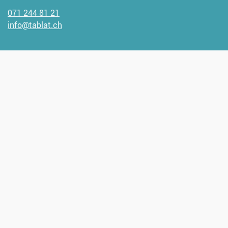
071 244 81 21
info@tablat.ch
Wir freuen uns, wenn Sie uns
unterstützen möchten.
Spendenangaben:
CH93 0900 0000 9000 1947 1
Verantwortlich für diese Seite:
Antje Klein
Bereitgestellt:
31.03.2026