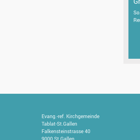
G
So
Re
Evang.-ref. Kirchgemeinde
Tablat-St.Gallen
Falkensteinstrasse 40
9000 St.Gallen