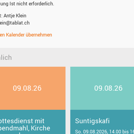
dung
Ist nicht erforderlich.
t:
Antje Klein
lein@tablat.ch
nen Kalender übernehmen
lich
09.08.26
09.08.26
ottesdienst mit
Suntigskafi
bendmahl, Kirche
So. 09.08.2026, 14.00 bis 1