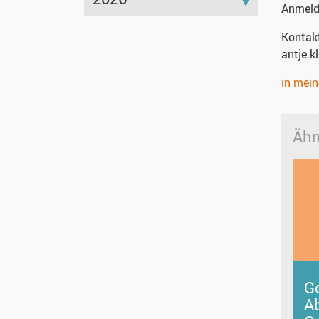
Anmel
Kontak
antje.k
in mei
Ähn
G
A