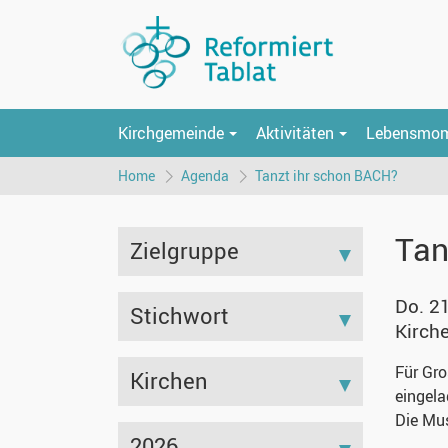
Kirchgemeinde
Aktivitäten
Lebensmo
Home
Agenda
Tanzt ihr schon BACH?
Tan
Zielgruppe
Do. 2
Stichwort
Kirch
Für Gro
Kirchen
eingela
Die Mus
2026