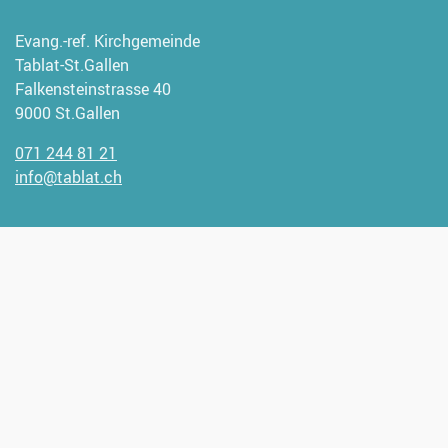
Evang.-ref. Kirchgemeinde
Tablat-St.Gallen
Falkensteinstrasse 40
9000 St.Gallen
071 244 81 21
info@tablat.ch
Wir freuen uns, wenn Sie uns
unterstützen möchten.
Spendenangaben:
CH93 0900 0000 9000 1947 1