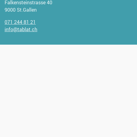
Falkensteinstrasse 40
9000 St.Gallen
071 244 81 21
info@tablat.ch
Wir freuen uns, wenn Sie uns
unterstützen möchten.
Spendenangaben:
CH93 0900 0000 9000 1947 1
Verantwortlich für diese Seite:
Jakob Bischofberger
Bereitgestellt: