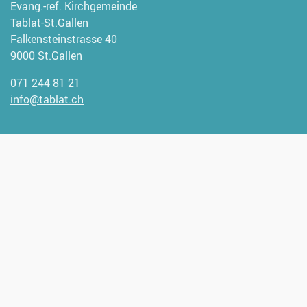
Evang.-ref. Kirchgemeinde
Tablat-St.Gallen
Falkensteinstrasse 40
9000 St.Gallen
071 244 81 21
info@tablat.ch
Wir freuen uns, wenn Sie uns
unterstützen möchten.
Spendenangaben:
CH93 0900 0000 9000 1947 1
Verantwortlich für diese Seite: