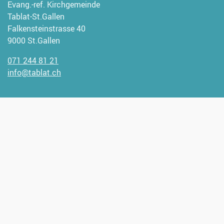
Evang.-ref. Kirchgemeinde
Tablat-St.Gallen
Falkensteinstrasse 40
9000 St.Gallen
071 244 81 21
info@tablat.ch
Wir freuen uns, wenn Sie uns
unterstützen möchten.
Spendenangaben:
CH93 0900 0000 9000 1947 1
Verantwortlich für diese Seite: