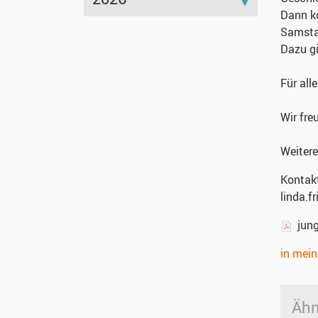
Dann ko
Samsta
Dazu gi
Für alle
Wir fre
Weitere
Kontak
linda.
jun
in mei
Ähn