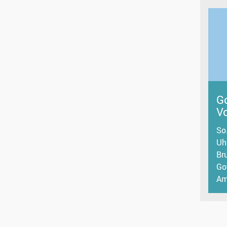
Go
V
So
Uh
Br
Go
A