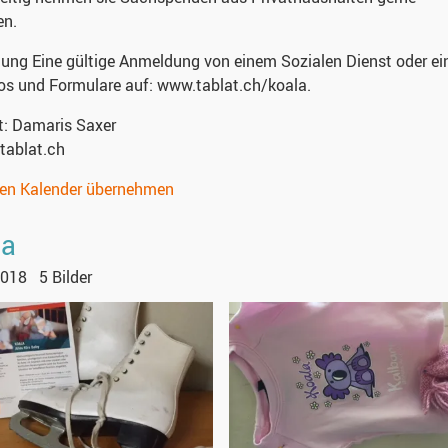
en.
dung
Eine gültige Anmeldung von einem Sozialen Dienst oder ein
fos und Formulare auf: www.tablat.ch/koala.
t:
Damaris Saxer
tablat.ch
nen Kalender übernehmen
la
2018
5 Bilder