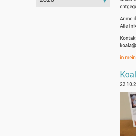
entgeg
Anmel
Alle In
Kontak
koala@
in mei
Koa
22.10.