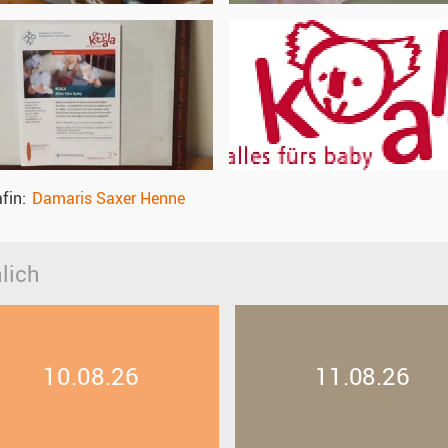
fin
Damaris Saxer Henne
lich
10.08.26
11.08.26