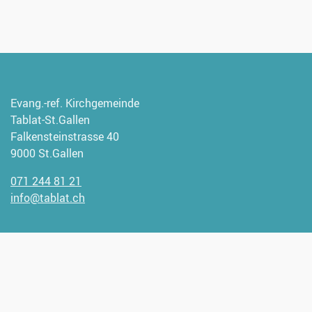
Evang.-ref. Kirchgemeinde
Tablat-St.Gallen
Falkensteinstrasse 40
9000 St.Gallen
071 244 81 21
info@tablat.ch
Wir freuen uns, wenn Sie uns
unterstützen möchten.
Spendenangaben: