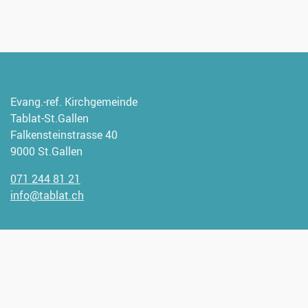
Evang.-ref. Kirchgemeinde
Tablat-St.Gallen
Falkensteinstrasse 40
9000 St.Gallen
071 244 81 21
info@tablat.ch
Wir freuen uns, wenn Sie uns
unterstützen möchten.
Spendenangaben: