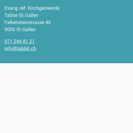
Evang.-ref. Kirchgemeinde
Tablat-St.Gallen
Falkensteinstrasse 40
9000 St.Gallen
071 244 81 21
info@tablat.ch
Wir freuen uns, wenn Sie uns
unterstützen möchten.
Spendenangaben:
CH93 0900 0000 9000 1947 1