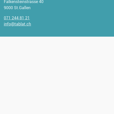
Falkensteinstrasse 40
9000 St.Gallen
071 244 81 21
info@tablat.ch
Wir freuen uns, wenn Sie uns
unterstützen möchten.
Spendenangaben:
CH93 0900 0000 9000 1947 1
Verantwortlich für diese Seite:
Lukas Bolt
Bereitgestellt:
08.08.2025