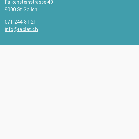
Falkensteinstrasse 40
9000 St.Gallen
071 244 81 21
info@tablat.ch
Wir freuen uns, wenn Sie uns
unterstützen möchten.
Spendenangaben:
CH93 0900 0000 9000 1947 1
Verantwortlich für diese Seite:
Lukas Bolt
Bereitgestellt:
08.08.2025