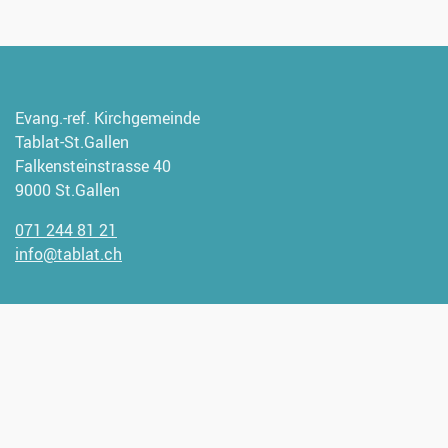
Evang.-ref. Kirchgemeinde
Tablat-St.Gallen
Falkensteinstrasse 40
9000 St.Gallen
071 244 81 21
info@tablat.ch
Wir freuen uns, wenn Sie uns
unterstützen möchten.
Spendenangaben:
CH93 0900 0000 9000 1947 1