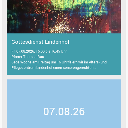
Gottesdienst Lindenhof
Fr. 07.08.2026, 16.00 bis 16.45 Uhr
Pfarrer Thomas Rau
Jede Woche am Freitag um 16 Uhr feiern wir im Alters- und
Pflegezentrum Lindenhof einen seniorengerechten...
07.08.26