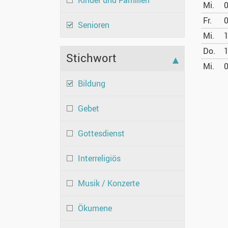
Kinder und Familien
Mi.
0
Fr.
0
Senioren
Mi.
1
Do.
1
Stichwort
Mi.
0
Bildung
Gebet
Gottesdienst
Interreligiös
Musik / Konzerte
Ökumene