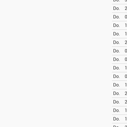
Do.
2
Do.
0
Do.
1
Do.
1
Do.
2
Do.
0
Do.
0
Do.
1
Do.
0
Do.
1
Do.
2
Do.
2
Do.
1
Do.
1