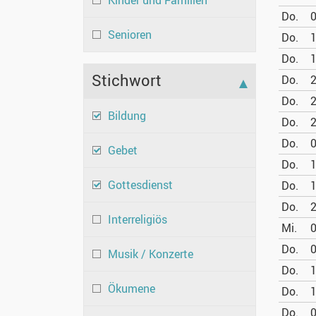
Kinder und Familien
Do.
0
Senioren
Do.
1
Do.
1
Stichwort
Do.
2
Do.
2
Bildung
Do.
2
Do.
0
Gebet
Do.
1
Gottesdienst
Do.
1
Do.
2
Interreligiös
Mi.
0
Do.
0
Musik / Konzerte
Do.
1
Ökumene
Do.
1
Do.
0