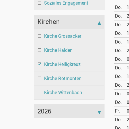
Soziales Engagement
Do.
1
Do.
2
Kirchen
Do.
2
Do.
1
Kirche Grossacker
Do.
1
Kirche Halden
Do.
2
Do.
0
Kirche Heiligkreuz
Do.
1
Do.
1
Kirche Rotmonten
Do.
2
Kirche Wittenbach
Do.
0
Do.
0
2026
Fr.
0
Do.
2
Do.
1