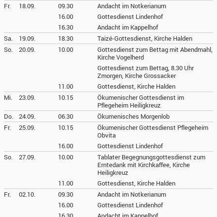
Fr.
18.09.
09.30
Andacht im Notkerianum
16.00
Gottesdienst Lindenhof
16.30
Andacht im Kappelhof
Sa.
19.09.
18.30
Taizé-Gottesdienst, Kirche Halden
So.
20.09.
10.00
Gottesdienst zum Bettag mit Abendmahl,
Kirche Vogelherd
Gottesdienst zum Bettag, 8.30 Uhr
Zmorgen, Kirche Grossacker
11.00
Gottesdienst, Kirche Halden
Mi.
23.09.
10.15
Ökumenischer Gottesdienst im
Pflegeheim Heiligkreuz
Do.
24.09.
06.30
Ökumenisches Morgenlob
Fr.
25.09.
10.15
Ökumenischer Gottesdienst Pflegeheim
Obvita
16.00
Gottesdienst Lindenhof
So.
27.09.
10.00
Tablater Begegnungsgottesdienst zum
Erntedank mit Kirchkaffee, Kirche
Heiligkreuz
11.00
Gottesdienst, Kirche Halden
Fr.
02.10.
09.30
Andacht im Notkerianum
16.00
Gottesdienst Lindenhof
16.30
Andacht im Kappelhof