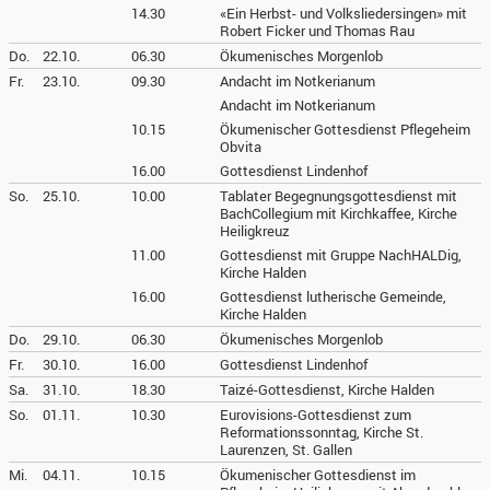
14.30
«Ein Herbst- und Volksliedersingen» mit
Robert Ficker und Thomas Rau
Do.
22.10.
06.30
Ökumenisches Morgenlob
Fr.
23.10.
09.30
Andacht im Notkerianum
Andacht im Notkerianum
10.15
Ökumenischer Gottesdienst Pflegeheim
Obvita
16.00
Gottesdienst Lindenhof
So.
25.10.
10.00
Tablater Begegnungsgottesdienst mit
BachCollegium mit Kirchkaffee, Kirche
Heiligkreuz
11.00
Gottesdienst mit Gruppe NachHALDig,
Kirche Halden
16.00
Gottesdienst lutherische Gemeinde,
Kirche Halden
Do.
29.10.
06.30
Ökumenisches Morgenlob
Fr.
30.10.
16.00
Gottesdienst Lindenhof
Sa.
31.10.
18.30
Taizé-Gottesdienst, Kirche Halden
So.
01.11.
10.30
Eurovisions-Gottesdienst zum
Reformationssonntag, Kirche St.
Laurenzen, St. Gallen
Mi.
04.11.
10.15
Ökumenischer Gottesdienst im