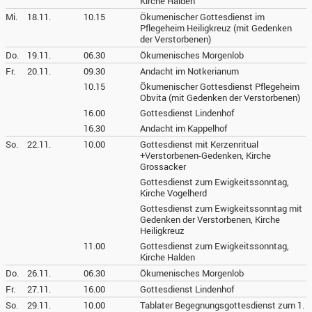
Kirche Halden
Mi.
18.11.
10.15
Ökumenischer Gottesdienst im
Pflegeheim Heiligkreuz (mit Gedenken
der Verstorbenen)
Do.
19.11.
06.30
Ökumenisches Morgenlob
Fr.
20.11.
09.30
Andacht im Notkerianum
10.15
Ökumenischer Gottesdienst Pflegeheim
Obvita (mit Gedenken der Verstorbenen)
16.00
Gottesdienst Lindenhof
16.30
Andacht im Kappelhof
So.
22.11.
10.00
Gottesdienst mit Kerzenritual
+Verstorbenen-Gedenken, Kirche
Grossacker
Gottesdienst zum Ewigkeitssonntag,
Kirche Vogelherd
Gottesdienst zum Ewigkeitssonntag mit
Gedenken der Verstorbenen, Kirche
Heiligkreuz
11.00
Gottesdienst zum Ewigkeitssonntag,
Kirche Halden
Do.
26.11.
06.30
Ökumenisches Morgenlob
Fr.
27.11.
16.00
Gottesdienst Lindenhof
So.
29.11.
10.00
Tablater Begegnungsgottesdienst zum 1.