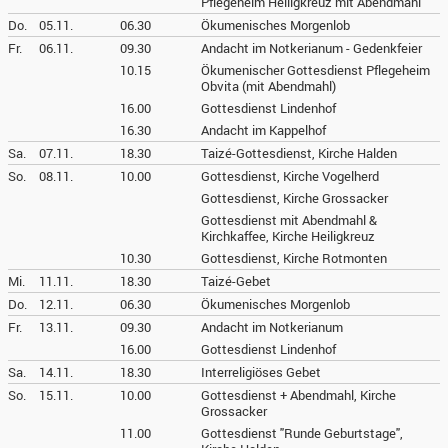
Pflegeheim Heiligkreuz mit Abendmahl
Do.
05.11.
06.30
Ökumenisches Morgenlob
Fr.
06.11.
09.30
Andacht im Notkerianum - Gedenkfeier
10.15
Ökumenischer Gottesdienst Pflegeheim
Obvita (mit Abendmahl)
16.00
Gottesdienst Lindenhof
16.30
Andacht im Kappelhof
Sa.
07.11.
18.30
Taizé-Gottesdienst, Kirche Halden
So.
08.11.
10.00
Gottesdienst, Kirche Vogelherd
Gottesdienst, Kirche Grossacker
Gottesdienst mit Abendmahl &
Kirchkaffee, Kirche Heiligkreuz
10.30
Gottesdienst, Kirche Rotmonten
Mi.
11.11.
18.30
Taizé-Gebet
Do.
12.11.
06.30
Ökumenisches Morgenlob
Fr.
13.11.
09.30
Andacht im Notkerianum
16.00
Gottesdienst Lindenhof
Sa.
14.11.
18.30
Interreligiöses Gebet
So.
15.11.
10.00
Gottesdienst + Abendmahl, Kirche
Grossacker
11.00
Gottesdienst "Runde Geburtstage",