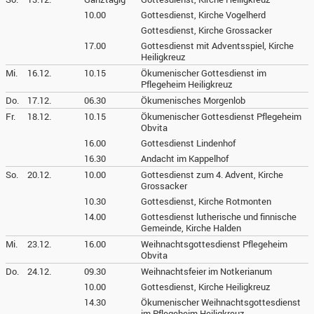
10.00
Gottesdienst, Kirche Vogelherd
Gottesdienst, Kirche Grossacker
17.00
Gottesdienst mit Adventsspiel, Kirche
Heiligkreuz
Mi.
16.12.
10.15
Ökumenischer Gottesdienst im
Pflegeheim Heiligkreuz
Do.
17.12.
06.30
Ökumenisches Morgenlob
Fr.
18.12.
10.15
Ökumenischer Gottesdienst Pflegeheim
Obvita
16.00
Gottesdienst Lindenhof
16.30
Andacht im Kappelhof
So.
20.12.
10.00
Gottesdienst zum 4. Advent, Kirche
Grossacker
10.30
Gottesdienst, Kirche Rotmonten
14.00
Gottesdienst lutherische und finnische
Gemeinde, Kirche Halden
Mi.
23.12.
16.00
Weihnachtsgottesdienst Pflegeheim
Obvita
Do.
24.12.
09.30
Weihnachtsfeier im Notkerianum
10.00
Gottesdienst, Kirche Heiligkreuz
14.30
Ökumenischer Weihnachtsgottesdienst
im Pflegeheim Heiligkreuz