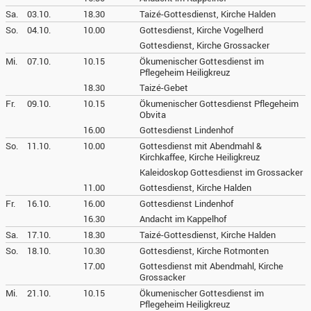
Sa.
03.10.
18.30
Taizé-Gottesdienst, Kirche Halden
So.
04.10.
10.00
Gottesdienst, Kirche Vogelherd
Gottesdienst, Kirche Grossacker
Mi.
07.10.
10.15
Ökumenischer Gottesdienst im
Pflegeheim Heiligkreuz
18.30
Taizé-Gebet
Fr.
09.10.
10.15
Ökumenischer Gottesdienst Pflegeheim
Obvita
16.00
Gottesdienst Lindenhof
So.
11.10.
10.00
Gottesdienst mit Abendmahl &
Kirchkaffee, Kirche Heiligkreuz
Kaleidoskop Gottesdienst im Grossacker
11.00
Gottesdienst, Kirche Halden
Fr.
16.10.
16.00
Gottesdienst Lindenhof
16.30
Andacht im Kappelhof
Sa.
17.10.
18.30
Taizé-Gottesdienst, Kirche Halden
So.
18.10.
10.30
Gottesdienst, Kirche Rotmonten
17.00
Gottesdienst mit Abendmahl, Kirche
Grossacker
Mi.
21.10.
10.15
Ökumenischer Gottesdienst im
Pflegeheim Heiligkreuz