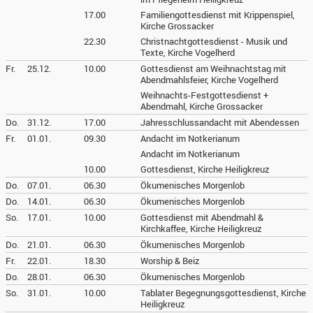
17.00
Familiengottesdienst mit Krippenspiel,
Kirche Grossacker
22.30
Christnachtgottesdienst - Musik und
Texte, Kirche Vogelherd
Fr.
25.12.
10.00
Gottesdienst am Weihnachtstag mit
Abendmahlsfeier, Kirche Vogelherd
Weihnachts-Festgottesdienst +
Abendmahl, Kirche Grossacker
Do.
31.12.
17.00
Jahresschlussandacht mit Abendessen
Fr.
01.01.
09.30
Andacht im Notkerianum
Andacht im Notkerianum
10.00
Gottesdienst, Kirche Heiligkreuz
Do.
07.01.
06.30
Ökumenisches Morgenlob
Do.
14.01.
06.30
Ökumenisches Morgenlob
So.
17.01.
10.00
Gottesdienst mit Abendmahl &
Kirchkaffee, Kirche Heiligkreuz
Do.
21.01.
06.30
Ökumenisches Morgenlob
Fr.
22.01.
18.30
Worship & Beiz
Do.
28.01.
06.30
Ökumenisches Morgenlob
So.
31.01.
10.00
Tablater Begegnungsgottesdienst, Kirche
Heiligkreuz