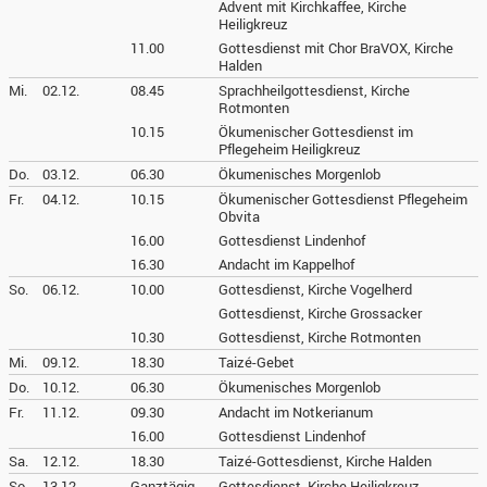
Advent mit Kirchkaffee, Kirche
Heiligkreuz
11.00
Gottesdienst mit Chor BraVOX, Kirche
Halden
Mi.
02.12.
08.45
Sprachheilgottesdienst, Kirche
Rotmonten
10.15
Ökumenischer Gottesdienst im
Pflegeheim Heiligkreuz
Do.
03.12.
06.30
Ökumenisches Morgenlob
Fr.
04.12.
10.15
Ökumenischer Gottesdienst Pflegeheim
Obvita
16.00
Gottesdienst Lindenhof
16.30
Andacht im Kappelhof
So.
06.12.
10.00
Gottesdienst, Kirche Vogelherd
Gottesdienst, Kirche Grossacker
10.30
Gottesdienst, Kirche Rotmonten
Mi.
09.12.
18.30
Taizé-Gebet
Do.
10.12.
06.30
Ökumenisches Morgenlob
Fr.
11.12.
09.30
Andacht im Notkerianum
16.00
Gottesdienst Lindenhof
Sa.
12.12.
18.30
Taizé-Gottesdienst, Kirche Halden
So.
13.12.
Ganztägig
Gottesdienst, Kirche Heiligkreuz