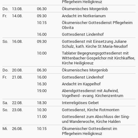
Pflegeheim Heiligkreuz
Do.
13.08.
06.30
Ökumenisches Morgenlob
Fr.
14.08.
09.30
Andacht im Notkerianum
10.15
Ökumenischer Gottesdienst Pflegeheim
Obvita
16.00
Gottesdienst Lindenhof
So.
16.08.
09.30
Gottesdienst mit Einsetzung Juliane
Schulz, kath. Kirche St.Maria-Neudorf
10.00
Tablater Begegnungsgottesdienst mit
Wittenbacher Gospelchor mit Kirchkaffee,
Kirche Heiligkreuz
Do.
20.08.
06.30
Ökumenisches Morgenlob
Fr.
21.08.
16.00
Gottesdienst Lindenhof
16.30
Andacht im Kappelhof
19.00
Abendgottesdienst mit Aufwind,
Vogelherd - evang. Kirchenzentrum
Sa.
22.08.
18.30
Interreligiöses Gebet
So.
23.08.
10.30
Gottesdienst, Kirche Rotmonten
11.00
Gottesdienst zum Abschluss der Sing-
und Wanderwoche, Kirche Halden
Mi.
26.08.
10.15
Ökumenischer Gottesdienst im
Pflegeheim Heiligkreuz