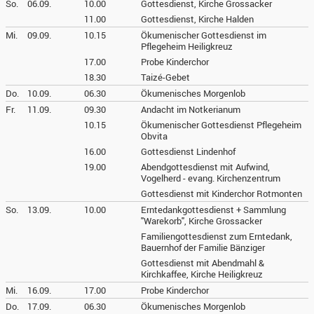
So.
06.09.
10.00
Gottesdienst, Kirche Grossacker
11.00
Gottesdienst, Kirche Halden
Mi.
09.09.
10.15
Ökumenischer Gottesdienst im
Pflegeheim Heiligkreuz
17.00
Probe Kinderchor
18.30
Taizé-Gebet
Do.
10.09.
06.30
Ökumenisches Morgenlob
Fr.
11.09.
09.30
Andacht im Notkerianum
10.15
Ökumenischer Gottesdienst Pflegeheim
Obvita
16.00
Gottesdienst Lindenhof
19.00
Abendgottesdienst mit Aufwind,
Vogelherd - evang. Kirchenzentrum
Gottesdienst mit Kinderchor Rotmonten
So.
13.09.
10.00
Erntedankgottesdienst + Sammlung
"Warekorb", Kirche Grossacker
Familiengottesdienst zum Erntedank,
Bauernhof der Familie Bänziger
Gottesdienst mit Abendmahl &
Kirchkaffee, Kirche Heiligkreuz
Mi.
16.09.
17.00
Probe Kinderchor
Do.
17.09.
06.30
Ökumenisches Morgenlob