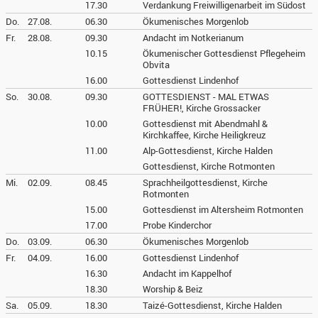
17.30
Verdankung Freiwilligenarbeit im Südost
Do.
27.08.
06.30
Ökumenisches Morgenlob
Fr.
28.08.
09.30
Andacht im Notkerianum
10.15
Ökumenischer Gottesdienst Pflegeheim
Obvita
16.00
Gottesdienst Lindenhof
So.
30.08.
09.30
GOTTESDIENST - MAL ETWAS
FRÜHER!, Kirche Grossacker
10.00
Gottesdienst mit Abendmahl &
Kirchkaffee, Kirche Heiligkreuz
11.00
Alp-Gottesdienst, Kirche Halden
Gottesdienst, Kirche Rotmonten
Mi.
02.09.
08.45
Sprachheilgottesdienst, Kirche
Rotmonten
15.00
Gottesdienst im Altersheim Rotmonten
17.00
Probe Kinderchor
Do.
03.09.
06.30
Ökumenisches Morgenlob
Fr.
04.09.
16.00
Gottesdienst Lindenhof
16.30
Andacht im Kappelhof
18.30
Worship & Beiz
Sa.
05.09.
18.30
Taizé-Gottesdienst, Kirche Halden